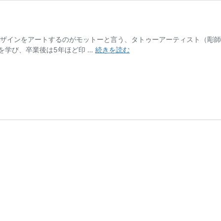
デザインをアートするのがモットーと言う、タトゥーアーティスト（彫師
3POINTZ（ス
を学び、卒業後は5年ほど印 …
続きを読む
リ
ー
ポ
イ
ン
ツ）